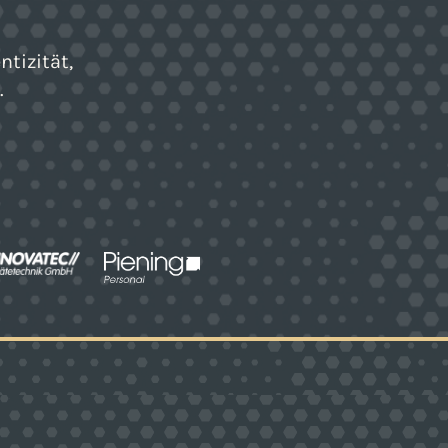
ntizität,
.