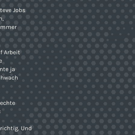
Steve Jobs
h,
 immer
f Arbeit
e
nte ja
schwach
 echte
:
richtig. Und