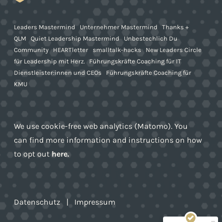
Leaders Mastermind
Unternehmer Mastermind
Thanks +
QLM
Quiet Leadership Mastermind
Unbestechlich Du
Community
HEARTletter
smalltalk-hacks
New Leaders Circle
für Leadership mit Herz.
Führungskräfte Coaching für IT
Dienstleister:innen und CEOs
Führungskräfte Coaching für
KMU
We use cookie-free web analytics (Matomo). You
can find more information and instructions on how
to opt out
here
.
Kundenbewertungen und Erfahrungen zu
Björn Kücklich Leadership Coaching
SEHR GUT
100%
Empfehlungen auf
Datenschutz
|
Impressum
ProvenExpert.com
4,93 / 5,00