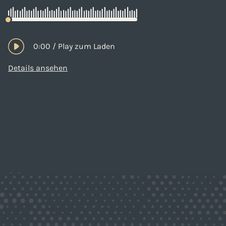
0:00
/
Play zum Laden
Details ansehen
Kundenbewertungen und Erfahrungen zu
Björn Kücklich Leadership Coaching
100%
SEHR GUT
Empfehlungen auf
ProvenExpert.com
4,93 / 5,00