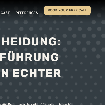
BOOK YOUR FREE CALL
DCAST
REFERENCES
CHEIDUNG:
TFÜHRUNG
ON ECHTER
 die Frage, wie du echte Verantwortung für