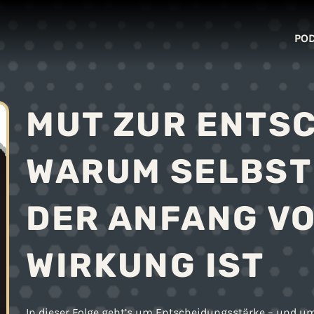
PO
MUT ZUR ENTS
WARUM SELBS
DER ANFANG V
WIRKUNG IST
In dieser Folge geht’s um Entscheidungsstärke – und um