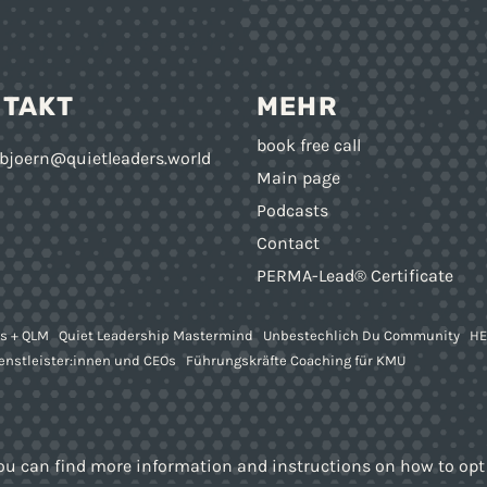
NTAKT
MEHR
book free call
bjoern@quietleaders.world
Main page
Podcasts
Contact
PERMA-Lead® Certificate
s + QLM
Quiet Leadership Mastermind
Unbestechlich Du Community
HE
ienstleister:innen und CEOs
Führungskräfte Coaching für KMU
ou can find more information and instructions on how to op