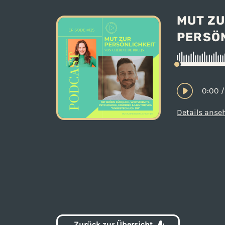
MUT Z
PERSÖ
0:00
/
Details anse
Zurück zur Übersicht