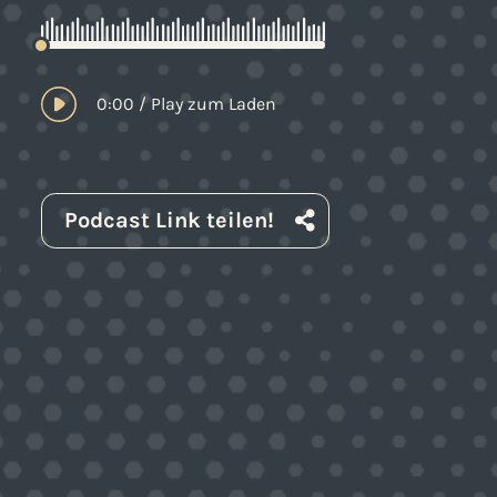
0:00
/
Play zum Laden
Podcast Link teilen!