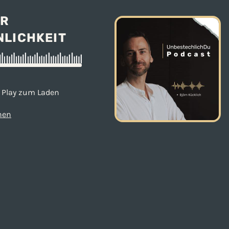
UR
NLICHKEIT
Play zum Laden
hen