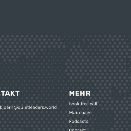
NTAKT
MEHR
book free call
bjoern@quietleaders.world
Main page
Podcasts
Contact