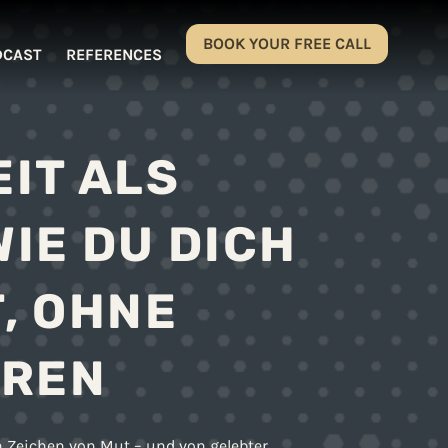
BOOK YOUR FREE CALL
DCAST
REFERENCES
IT ALS
IE DU DICH
, OHNE
EREN
in Zeichen von Mut – und von gelebter