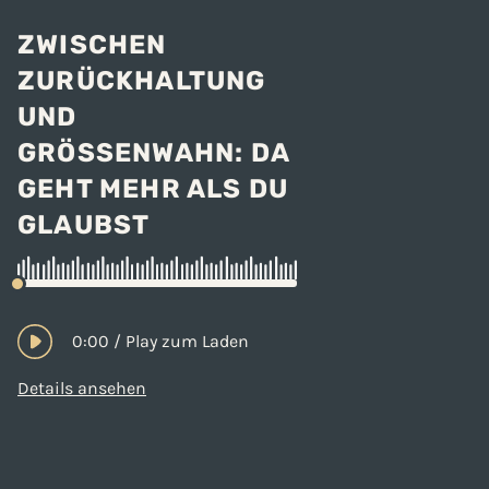
ZWISCHEN
ZURÜCKHALTUNG
UND
GRÖSSENWAHN: DA G
EHT MEHR ALS DU G
LAUBST
0:00
/
Play zum Laden
Details ansehen
Kundenbewertungen und Erfahrungen zu
Björn Kücklich Leadership Coaching